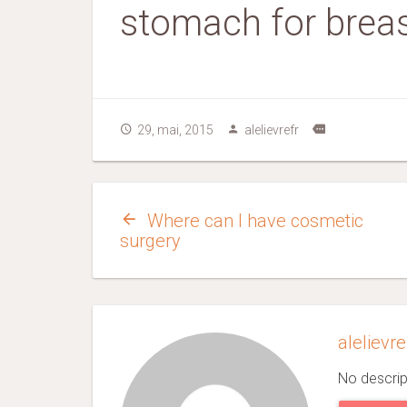
stomach for breas
29, mai, 2015
alelievrefr
Where can I have cosmetic
surgery
alelievr
No descrip